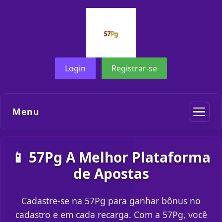
Login
Registrar-se
Menu
📱 57Pg A Melhor Plataforma
de Apostas
Cadastre-se na 57Pg para ganhar bônus no
cadastro e em cada recarga. Com a 57Pg, você