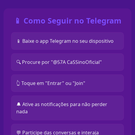
📱 Como Seguir no Telegram
📱 Baixe o app Telegram no seu dispositivo
🔍 Procure por "@57A CaSSinoOficial"
👆 Toque em "Entrar" ou "Join"
🔔 Ative as notificações para não perder
nada
💬 Participe das conversas e interaja