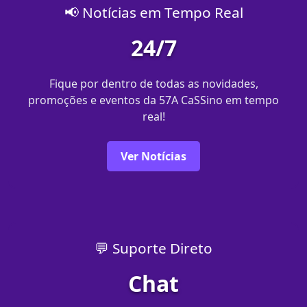
📢 Notícias em Tempo Real
24/7
Fique por dentro de todas as novidades,
promoções e eventos da 57A CaSSino em tempo
real!
Ver Notícias
💬 Suporte Direto
Chat