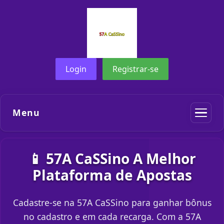
Login
Registrar-se
Menu
📱 57A CaSSino A Melhor
Plataforma de Apostas
Cadastre-se na 57A CaSSino para ganhar bônus
no cadastro e em cada recarga. Com a 57A