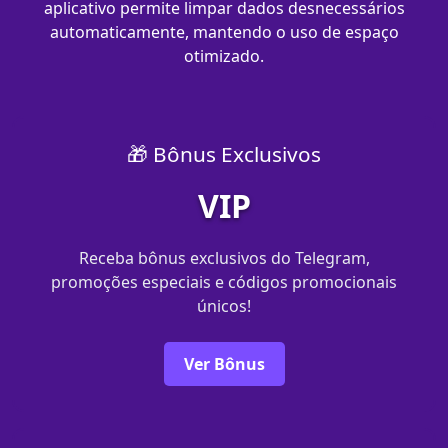
aplicativo permite limpar dados desnecessários
automaticamente, mantendo o uso de espaço
otimizado.
🎁 Bônus Exclusivos
VIP
Receba bônus exclusivos do Telegram,
promoções especiais e códigos promocionais
únicos!
Ver Bônus