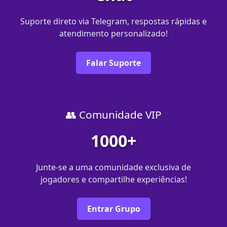
Suporte direto via Telegram, respostas rápidas e
atendimento personalizado!
Falar Suporte
👥 Comunidade VIP
1000+
Junte-se a uma comunidade exclusiva de
jogadores e compartilhe experiências!
Entrar Grupo