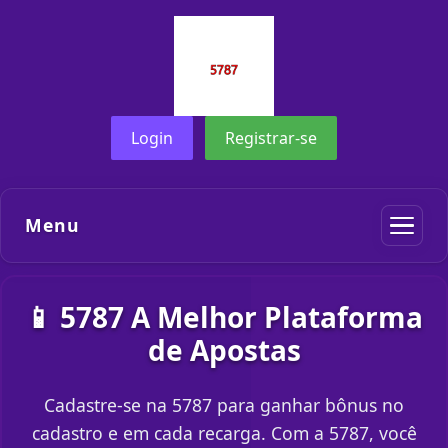
Login
Registrar-se
Menu
📱 5787 A Melhor Plataforma
de Apostas
Cadastre-se na 5787 para ganhar bônus no
cadastro e em cada recarga. Com a 5787, você