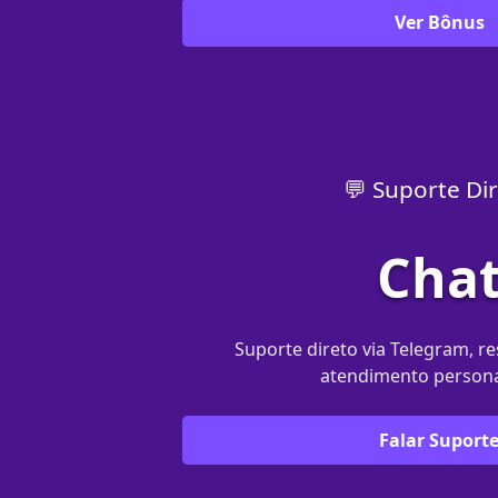
Ver Bônus
💬 Suporte Di
Cha
Suporte direto via Telegram, r
atendimento persona
Falar Suport