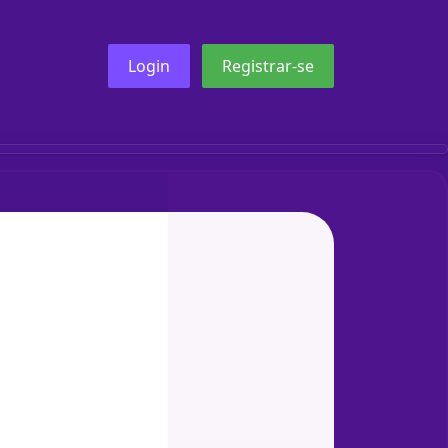
Login
Registrar-se