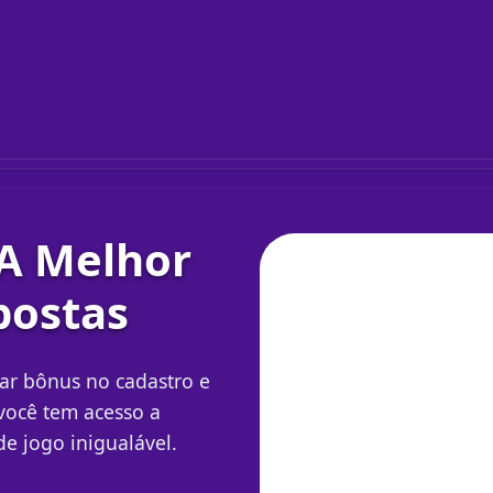
A Melhor
postas
ar bônus no cadastro e
você tem acesso a
e jogo inigualável.