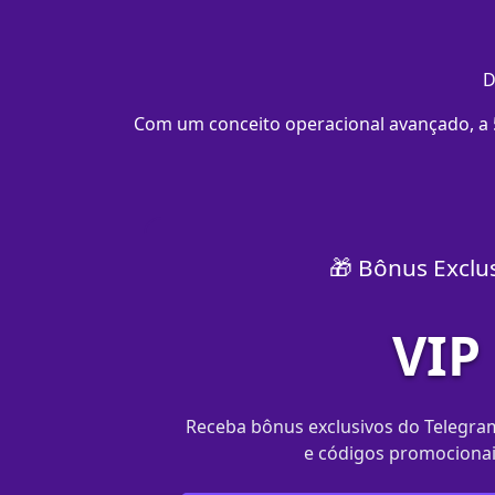
D
Com um conceito operacional avançado, a 
🎁 Bônus Exclu
VIP
Receba bônus exclusivos do Telegra
e códigos promocionai