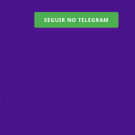
SEGUIR NO TELEGRAM