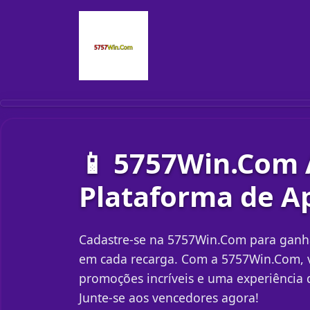
📱 5757Win.Com 
Plataforma de A
Cadastre-se na 5757Win.Com para ganh
em cada recarga. Com a 5757Win.Com, 
promoções incríveis e uma experiência d
Junte-se aos vencedores agora!