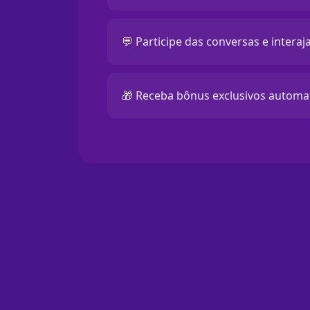
💬 Participe das conversas e interaj
🎁 Receba bônus exclusivos autom