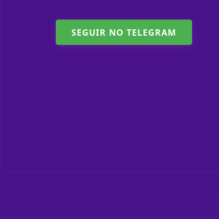
SEGUIR NO TELEGRAM