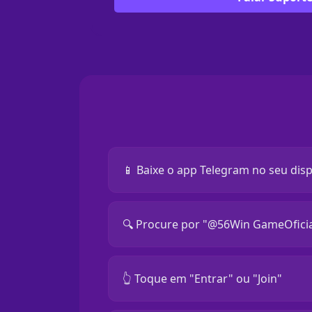
📱 Baixe o app Telegram no seu disp
🔍 Procure por "@56Win GameOficia
👆 Toque em "Entrar" ou "Join"