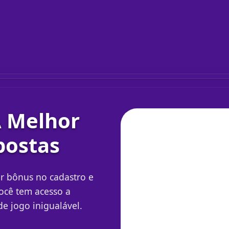
A Melhor
postas
r bônus no cadastro e
ocê tem acesso a
e jogo inigualável.