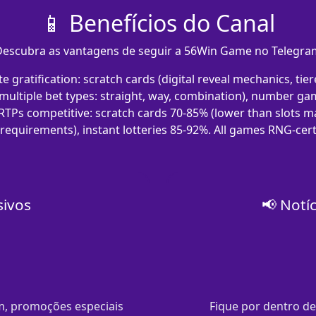
📱 Benefícios do Canal
Descubra as vantagens de seguir a 56Win Game no Telegra
 gratification: scratch cards (digital reveal mechanics, tie
ltiple bet types: straight, way, combination), number game
RTPs competitive: scratch cards 70-85% (lower than slots ma
uirements), instant lotteries 85-92%. All games RNG-certif
sivos
📢 Notí
m, promoções especiais
Fique por dentro d