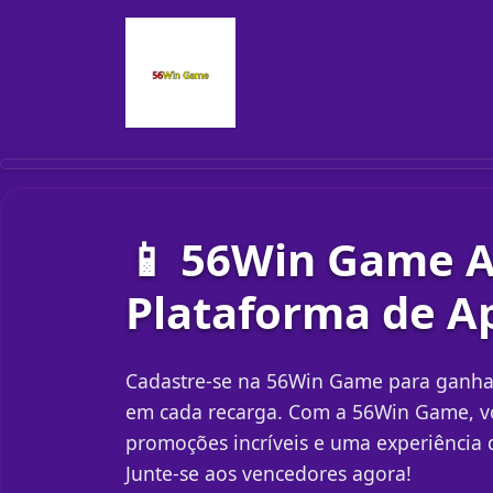
📱 56Win Game 
Plataforma de A
Cadastre-se na 56Win Game para ganha
em cada recarga. Com a 56Win Game, v
promoções incríveis e uma experiência d
Junte-se aos vencedores agora!