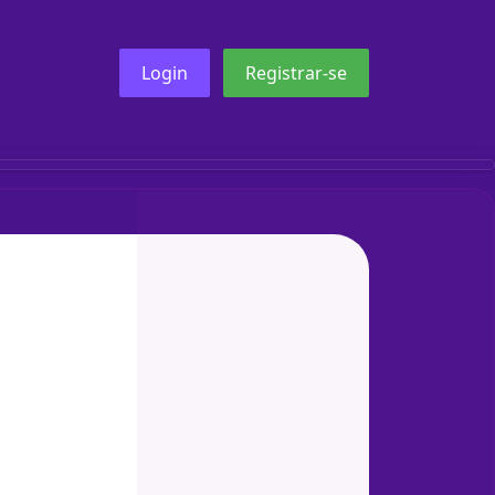
Login
Registrar-se