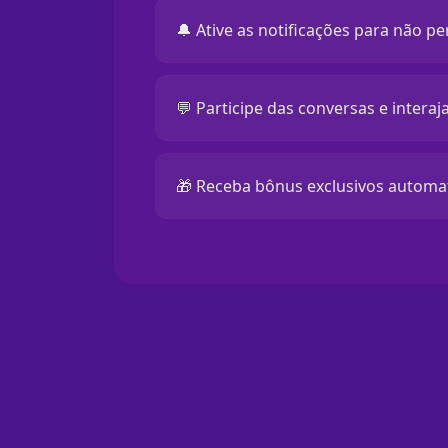
🔔 Ative as notificações para não p
💬 Participe das conversas e interaj
🎁 Receba bônus exclusivos autom