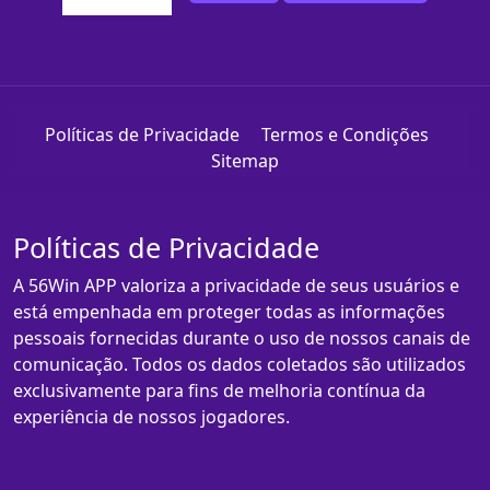
Políticas de Privacidade
Termos e Condições
Sitemap
Políticas de Privacidade
A 56Win APP valoriza a privacidade de seus usuários e
está empenhada em proteger todas as informações
pessoais fornecidas durante o uso de nossos canais de
comunicação. Todos os dados coletados são utilizados
exclusivamente para fins de melhoria contínua da
experiência de nossos jogadores.