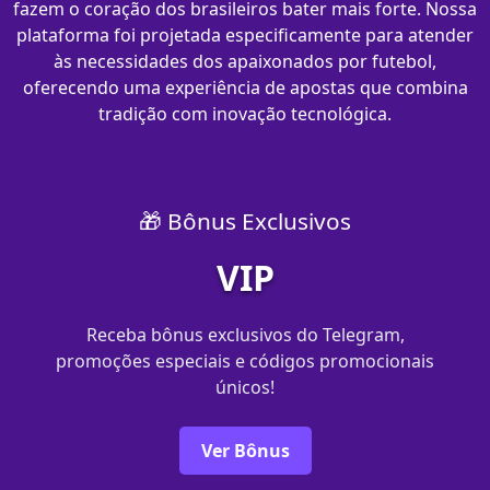
fazem o coração dos brasileiros bater mais forte. Nossa
plataforma foi projetada especificamente para atender
às necessidades dos apaixonados por futebol,
oferecendo uma experiência de apostas que combina
tradição com inovação tecnológica.
🎁 Bônus Exclusivos
VIP
Receba bônus exclusivos do Telegram,
promoções especiais e códigos promocionais
únicos!
Ver Bônus