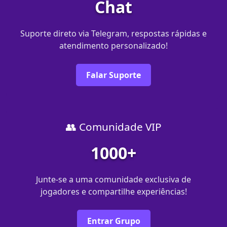
Chat
Suporte direto via Telegram, respostas rápidas e
atendimento personalizado!
Falar Suporte
👥 Comunidade VIP
1000+
Junte-se a uma comunidade exclusiva de
jogadores e compartilhe experiências!
Entrar Grupo