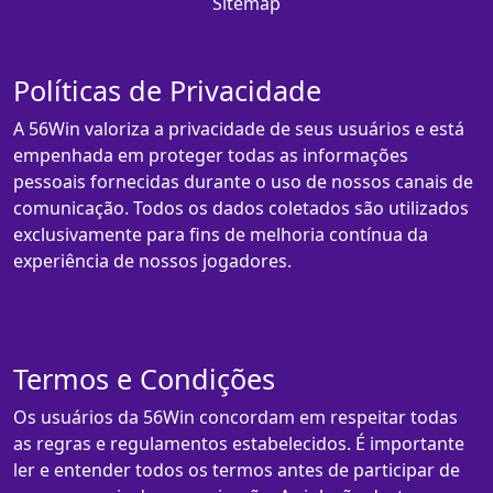
Sitemap
Políticas de Privacidade
A 56Win valoriza a privacidade de seus usuários e está
empenhada em proteger todas as informações
pessoais fornecidas durante o uso de nossos canais de
comunicação. Todos os dados coletados são utilizados
exclusivamente para fins de melhoria contínua da
experiência de nossos jogadores.
Termos e Condições
Os usuários da 56Win concordam em respeitar todas
as regras e regulamentos estabelecidos. É importante
ler e entender todos os termos antes de participar de