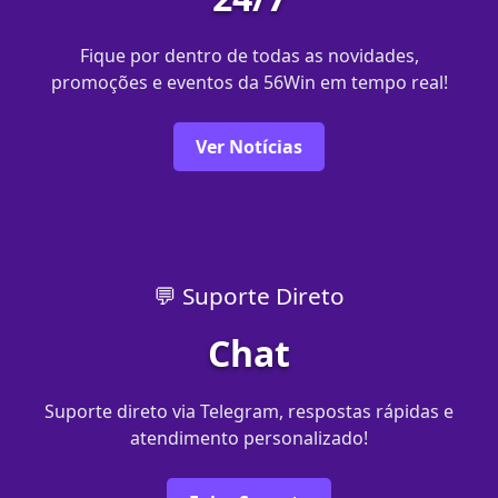
Fique por dentro de todas as novidades,
promoções e eventos da 56Win em tempo real!
Ver Notícias
💬 Suporte Direto
Chat
Suporte direto via Telegram, respostas rápidas e
atendimento personalizado!