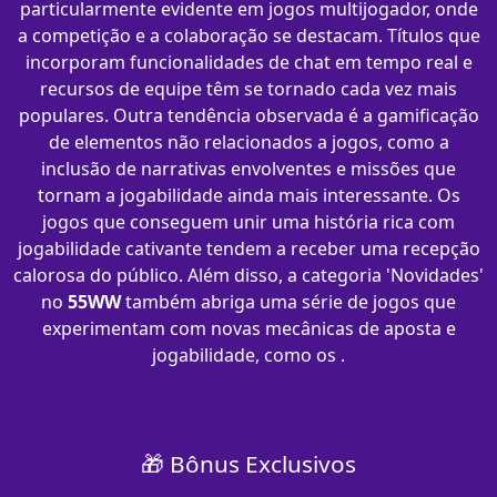
particularmente evidente em jogos multijogador, onde
a competição e a colaboração se destacam. Títulos que
incorporam funcionalidades de chat em tempo real e
recursos de equipe têm se tornado cada vez mais
populares. Outra tendência observada é a gamificação
de elementos não relacionados a jogos, como a
inclusão de narrativas envolventes e missões que
tornam a jogabilidade ainda mais interessante. Os
jogos que conseguem unir uma história rica com
jogabilidade cativante tendem a receber uma recepção
calorosa do público. Além disso, a categoria 'Novidades'
no
55WW
também abriga uma série de jogos que
experimentam com novas mecânicas de aposta e
jogabilidade, como os .
🎁 Bônus Exclusivos