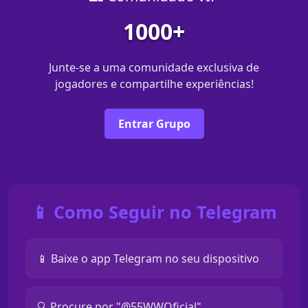
1000+
Junte-se a uma comunidade exclusiva de
jogadores e compartilhe experiências!
Entrar Grupo
📱 Como Seguir no Telegram
📱 Baixe o app Telegram no seu dispositivo
🔍 Procure por "@55WWOficial"