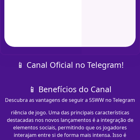
📱 Canal Oficial no Telegram!
📱 Benefícios do Canal
Descubra as vantagens de seguir a 55WW no Telegram
riência de jogo. Uma das principais características
destacadas nos novos lançamentos é a integração de
elementos sociais, permitindo que os jogadores
interajam entre si de forma mais intensa. Isso é