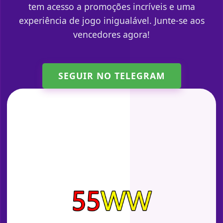
tem acesso a promoções incríveis e uma
experiência de jogo inigualável. Junte-se aos
vencedores agora!
SEGUIR NO TELEGRAM