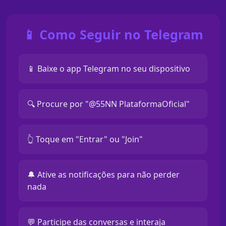
📱 Como Seguir no Telegram
📱 Baixe o app Telegram no seu dispositivo
🔍 Procure por "@55NN PlataformaOficial"
👆 Toque em "Entrar" ou "Join"
🔔 Ative as notificações para não perder
nada
💬 Participe das conversas e interaja