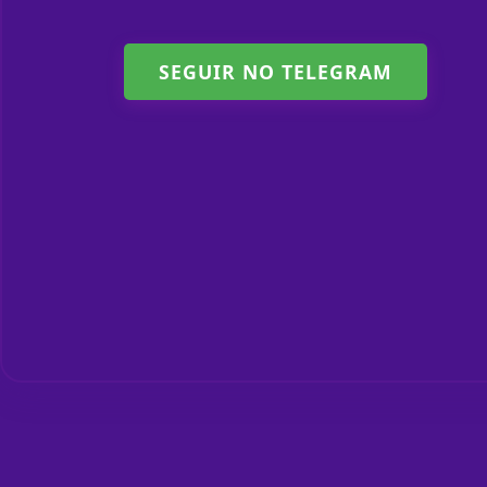
SEGUIR NO TELEGRAM