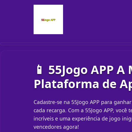
📱 55Jogo APP A
Plataforma de A
Cadastre-se na 55Jogo APP para ganhar
cada recarga. Com a 55Jogo APP, você 
incríveis e uma experiência de jogo inig
vencedores agora!