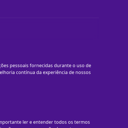
ções pessoais fornecidas durante o uso de
elhoria contínua da experiência de nossos
mportante ler e entender todos os termos