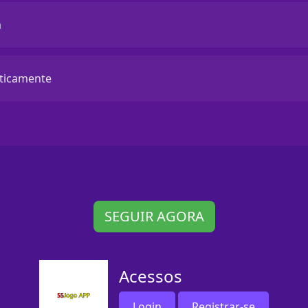
a
aticamente
SEGUIR AGORA
Acessos
Login
Registrar-se