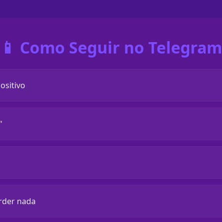
📱 Como Seguir no Telegram
ositivo
"
erder nada