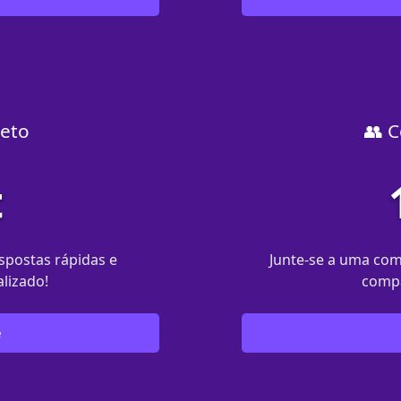
reto
👥 
t
espostas rápidas e
Junte-se a uma com
lizado!
compa
e