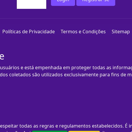
Políticas de Privacidade
Termos e Condições
Sitemap
de
s usuários e está empenhada em proteger todas as informa
os coletados são utilizados exclusivamente para fins de m
peitar todas as regras e regulamentos estabelecidos. É i