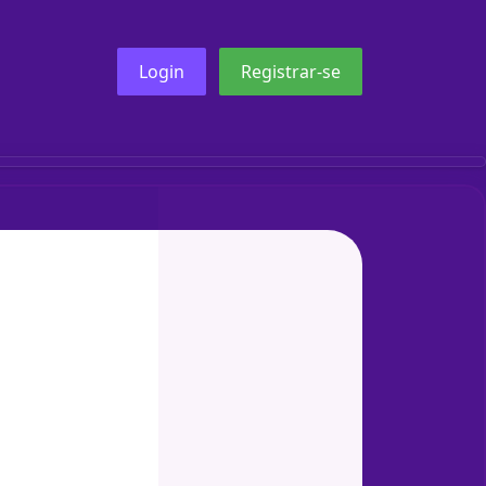
Login
Registrar-se