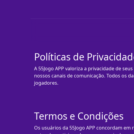
Políticas de Privacida
A 55Jogo APP valoriza a privacidade de seu
nossos canais de comunicação. Todos os dad
jogadores.
Termos e Condições
Os usuários da 55Jogo APP concordam em res