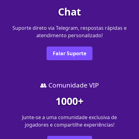
Chat
Suporte direto via Telegram, respostas rápidas e
atendimento personalizado!
Falar Suporte
👥 Comunidade VIP
1000+
Junte-se a uma comunidade exclusiva de
jogadores e compartilhe experiências!