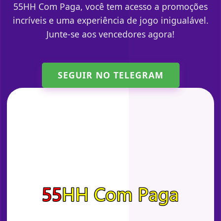
55HH Com Paga, você tem acesso a promoções
incríveis e uma experiência de jogo inigualável.
Junte-se aos vencedores agora!
SEGUIR NO TELEGRAM