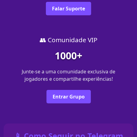
Falar Suporte
👥 Comunidade VIP
1000+
Junte-se a uma comunidade exclusiva de
jogadores e compartilhe experiências!
Entrar Grupo
📱 Como Seguir no Telegram