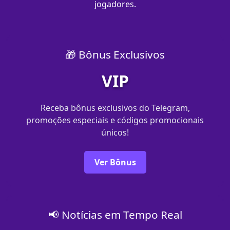
jogadores.
🎁 Bônus Exclusivos
VIP
Receba bônus exclusivos do Telegram,
promoções especiais e códigos promocionais
únicos!
Ver Bônus
📢 Notícias em Tempo Real