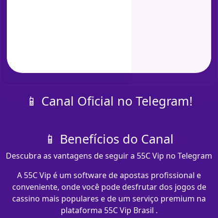
📱 Canal Oficial no Telegram!
📱 Benefícios do Canal
Descubra as vantagens de seguir a 55C Vip no Telegram
A 55C Vip é um software de apostas profissional e
conveniente, onde você pode desfrutar dos jogos de
cassino mais populares e de um serviço premium na
plataforma 55C Vip Brasil .