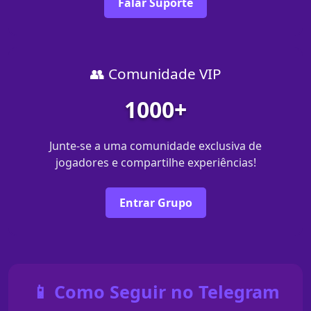
Falar Suporte
👥 Comunidade VIP
1000+
Junte-se a uma comunidade exclusiva de
jogadores e compartilhe experiências!
Entrar Grupo
📱 Como Seguir no Telegram