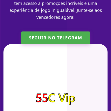
tem acesso a promoções incríveis e uma
experiência de jogo inigualável. Junte-se aos
vencedores agora!
SEGUIR NO TELEGRAM