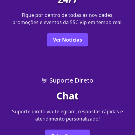
Fique por dentro de todas as novidades,
promoções e eventos da 55C Vip em tempo real!
Ver Notícias
💬 Suporte Direto
Chat
Suporte direto via Telegram, respostas rápidas e
atendimento personalizado!