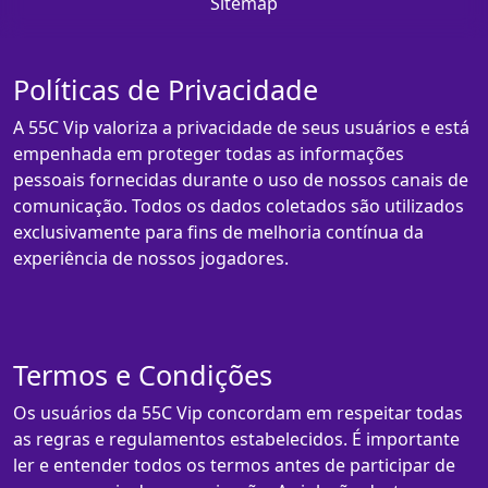
Sitemap
Políticas de Privacidade
A 55C Vip valoriza a privacidade de seus usuários e está
empenhada em proteger todas as informações
pessoais fornecidas durante o uso de nossos canais de
comunicação. Todos os dados coletados são utilizados
exclusivamente para fins de melhoria contínua da
experiência de nossos jogadores.
Termos e Condições
Os usuários da 55C Vip concordam em respeitar todas
as regras e regulamentos estabelecidos. É importante
ler e entender todos os termos antes de participar de