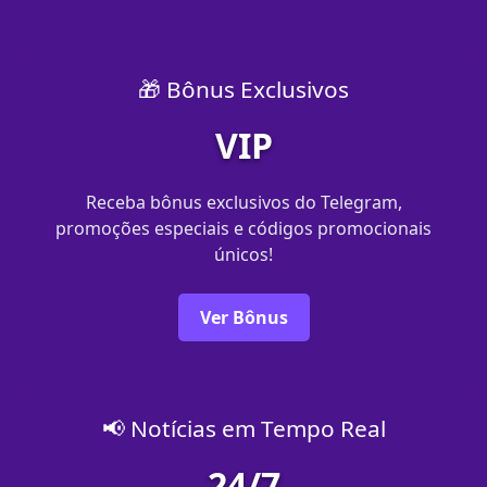
🎁 Bônus Exclusivos
VIP
Receba bônus exclusivos do Telegram,
promoções especiais e códigos promocionais
únicos!
Ver Bônus
📢 Notícias em Tempo Real
24/7