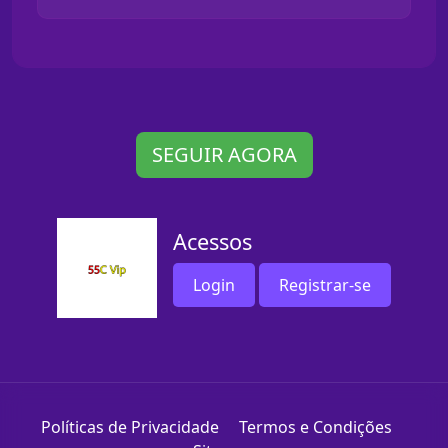
SEGUIR AGORA
Acessos
Login
Registrar-se
Políticas de Privacidade
Termos e Condições