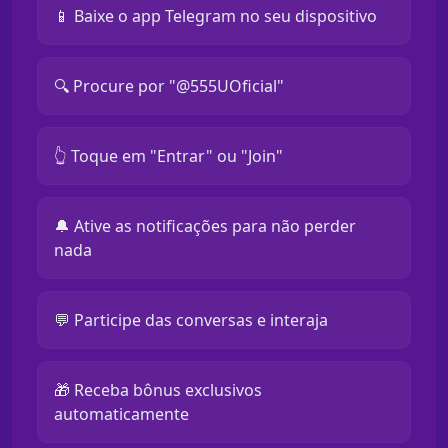
📱 Baixe o app Telegram no seu dispositivo
🔍 Procure por "@555UOficial"
👆 Toque em "Entrar" ou "Join"
🔔 Ative as notificações para não perder
nada
💬 Participe das conversas e interaja
🎁 Receba bônus exclusivos
automaticamente