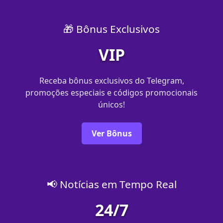
🎁 Bônus Exclusivos
VIP
Receba bônus exclusivos do Telegram,
promoções especiais e códigos promocionais
únicos!
Ver Bônus
📢 Notícias em Tempo Real
24/7