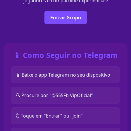
jogadores e compartilhe experiências!
Entrar Grupo
📱 Como Seguir no Telegram
📱 Baixe o app Telegram no seu dispositivo
🔍 Procure por "@555Fb VipOficial"
👆 Toque em "Entrar" ou "Join"