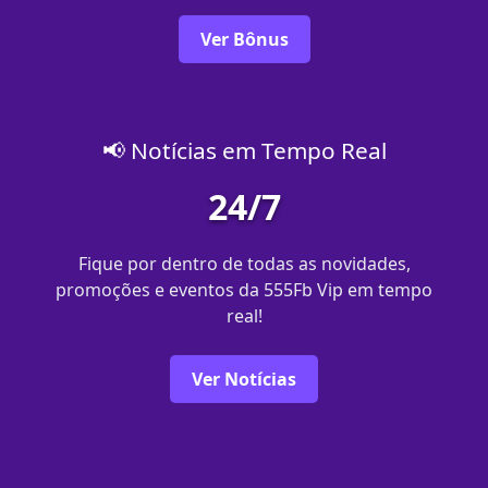
Ver Bônus
📢 Notícias em Tempo Real
24/7
Fique por dentro de todas as novidades,
promoções e eventos da 555Fb Vip em tempo
real!
Ver Notícias