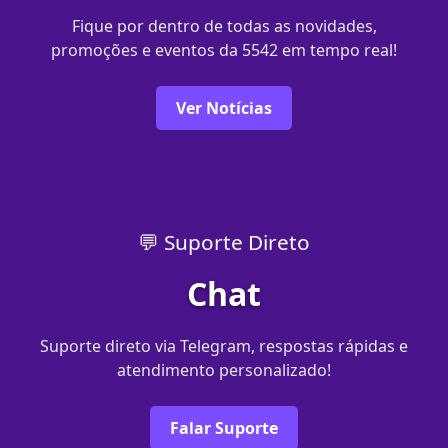
Fique por dentro de todas as novidades,
promoções e eventos da 5542 em tempo real!
Ver Notícias
💬 Suporte Direto
Chat
Suporte direto via Telegram, respostas rápidas e
atendimento personalizado!
Falar Suporte