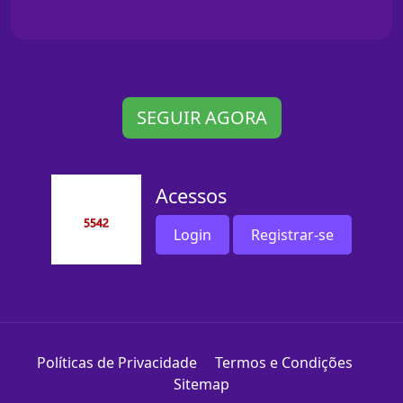
SEGUIR AGORA
Acessos
Login
Registrar-se
Políticas de Privacidade
Termos e Condições
Sitemap