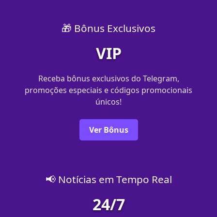
🎁 Bônus Exclusivos
VIP
Receba bônus exclusivos do Telegram,
promoções especiais e códigos promocionais
únicos!
Ver Bônus
📢 Notícias em Tempo Real
24/7