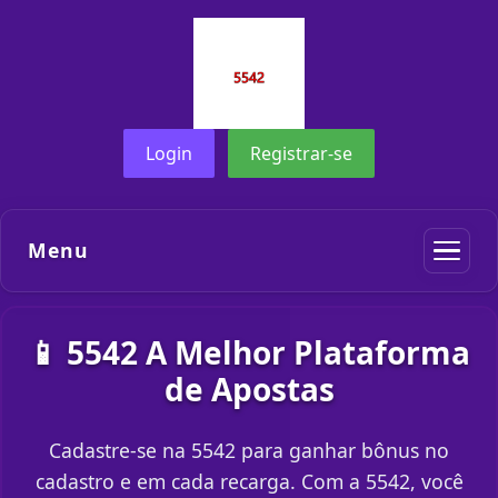
Login
Registrar-se
Menu
📱 5542 A Melhor Plataforma
de Apostas
Cadastre-se na 5542 para ganhar bônus no
cadastro e em cada recarga. Com a 5542, você