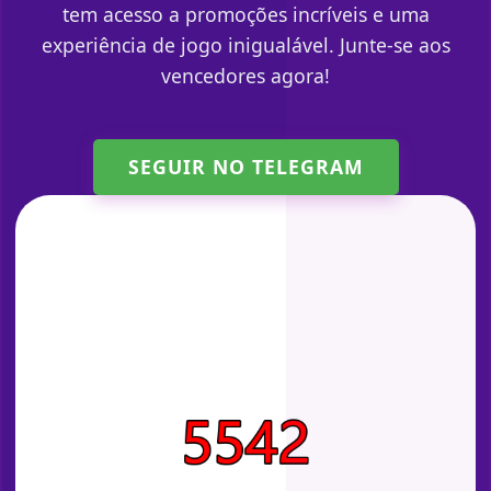
tem acesso a promoções incríveis e uma
experiência de jogo inigualável. Junte-se aos
vencedores agora!
SEGUIR NO TELEGRAM