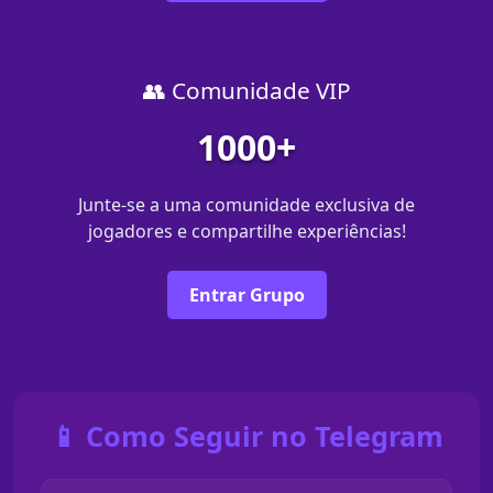
👥 Comunidade VIP
1000+
Junte-se a uma comunidade exclusiva de
jogadores e compartilhe experiências!
Entrar Grupo
📱 Como Seguir no Telegram