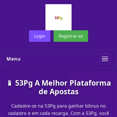
Login
Registrar-se
Menu
📱 53Pg A Melhor Plataforma
de Apostas
Cadastre-se na 53Pg para ganhar bônus no
cadastro e em cada recarga. Com a 53Pg, você