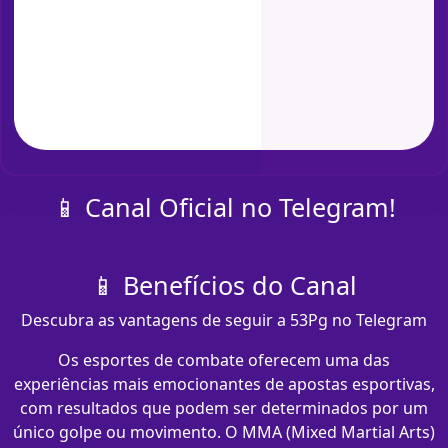
📱 Canal Oficial no Telegram!
📱 Benefícios do Canal
Descubra as vantagens de seguir a 53Pg no Telegram
Os esportes de combate oferecem uma das
experiências mais emocionantes de apostas esportivas,
com resultados que podem ser determinados por um
único golpe ou movimento. O MMA (Mixed Martial Arts)