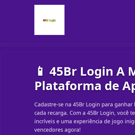
📱 45Br Login A 
Plataforma de A
Cadastre-se na 45Br Login para ganhar
cada recarga. Com a 45Br Login, você 
incríveis e uma experiência de jogo inig
vencedores agora!