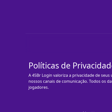
Políticas de Privacida
A 45Br Login valoriza a privacidade de seu
nossos canais de comunicação. Todos os dad
jogadores.