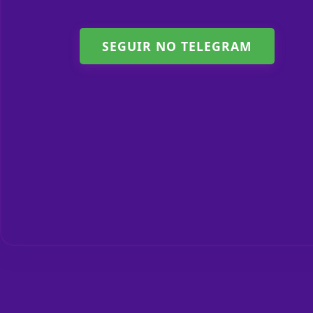
SEGUIR NO TELEGRAM