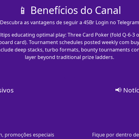
📱 Benefícios do Canal
Descubra as vantagens de seguir a 45Br Login no Telegra
oltips educating optimal play: Three Card Poker (fold Q-6-3 o
board card). Tournament schedules posted weekly com buy-
 include deep stacks, turbo formats, bounty tournaments co
layer beyond traditional prize ladders.
sivos
📢 Notí
m, promoções especiais
Fique por dentro d