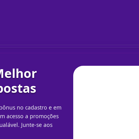
Melhor
postas
 bônus no cadastro e em
tem acesso a promoções
ualável. Junte-se aos