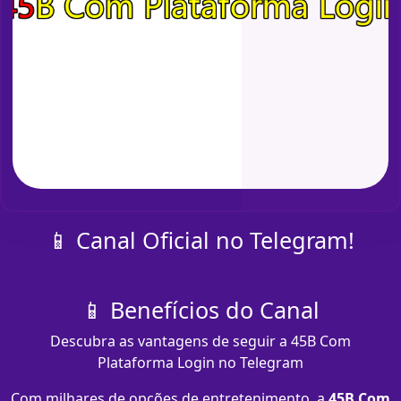
📱 Canal Oficial no Telegram!
📱 Benefícios do Canal
Descubra as vantagens de seguir a 45B Com
Plataforma Login no Telegram
Com milhares de opções de entretenimento, a
45B Com