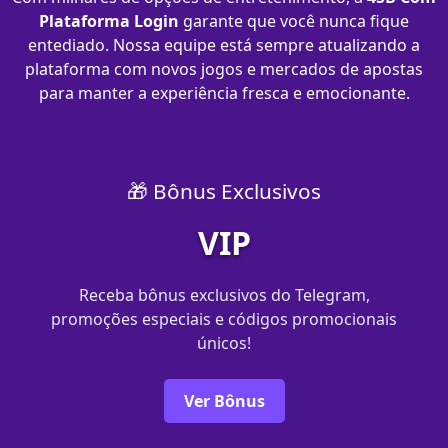
Plataforma Login
garante que você nunca fique
entediado. Nossa equipe está sempre atualizando a
plataforma com novos jogos e mercados de apostas
para manter a experiência fresca e emocionante.
🎁 Bônus Exclusivos
VIP
Receba bônus exclusivos do Telegram,
promoções especiais e códigos promocionais
únicos!
Ver Bônus