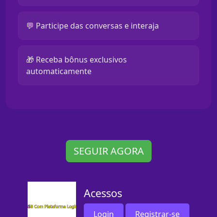
💬 Participe das conversas e interaja
🎁 Receba bônus exclusivos
automaticamente
SEGUIR AGORA
Acessos
Login
Registrar-se