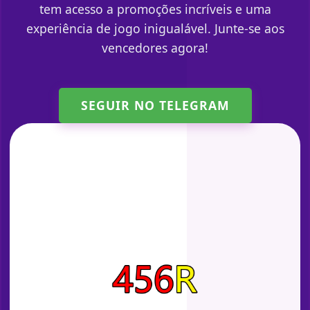
tem acesso a promoções incríveis e uma
experiência de jogo inigualável. Junte-se aos
vencedores agora!
SEGUIR NO TELEGRAM