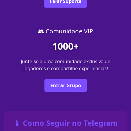
Falar Suporte
👥 Comunidade VIP
1000+
Junte-se a uma comunidade exclusiva de
jogadores e compartilhe experiências!
Entrar Grupo
📱 Como Seguir no Telegram