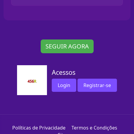
SEGUIR AGORA
Acessos
Login
Registrar-se
Políticas de Privacidade
Termos e Condições