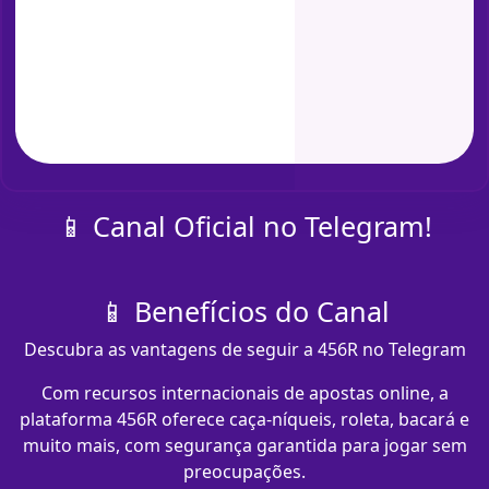
📱 Canal Oficial no Telegram!
📱 Benefícios do Canal
Descubra as vantagens de seguir a 456R no Telegram
Com recursos internacionais de apostas online, a
plataforma 456R oferece caça-níqueis, roleta, bacará e
muito mais, com segurança garantida para jogar sem
preocupações.