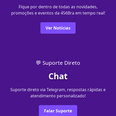
Fique por dentro de todas as novidades,
promoções e eventos da 456Bra em tempo real!
Ver Notícias
💬 Suporte Direto
Chat
Suporte direto via Telegram, respostas rápidas e
atendimento personalizado!
Falar Suporte