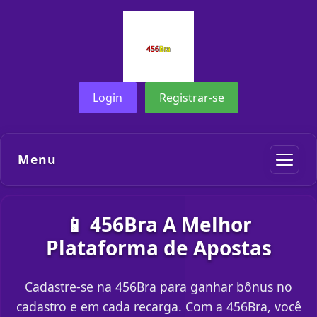
Login
Registrar-se
Menu
📱 456Bra A Melhor
Plataforma de Apostas
Cadastre-se na 456Bra para ganhar bônus no
cadastro e em cada recarga. Com a 456Bra, você