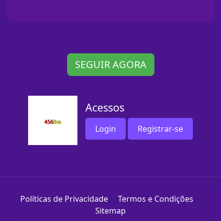
SEGUIR AGORA
Acessos
Login
Registrar-se
Políticas de Privacidade
Termos e Condições
Sitemap