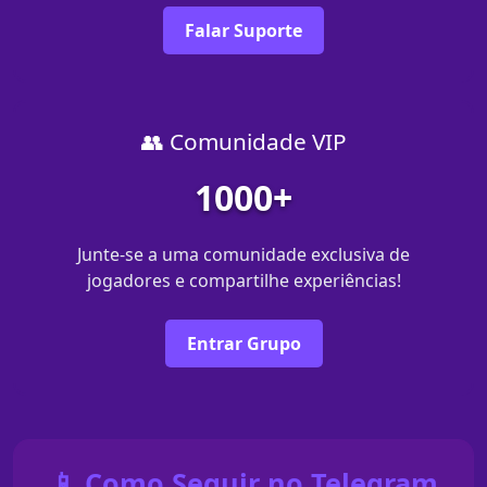
Falar Suporte
👥 Comunidade VIP
1000+
Junte-se a uma comunidade exclusiva de
jogadores e compartilhe experiências!
Entrar Grupo
📱 Como Seguir no Telegram