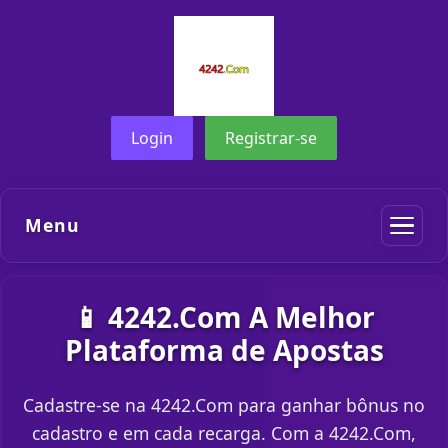
Login
Registrar-se
Menu
📱 4242.Com A Melhor
Plataforma de Apostas
Cadastre-se na 4242.Com para ganhar bônus no
cadastro e em cada recarga. Com a 4242.Com,