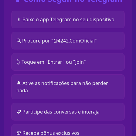
📱 Baixe o app Telegram no seu dispositivo
🔍 Procure por "@4242.ComOficial"
👆 Toque em "Entrar" ou "Join"
🔔 Ative as notificações para não perder
nada
💬 Participe das conversas e interaja
🎁 Receba bônus exclusivos