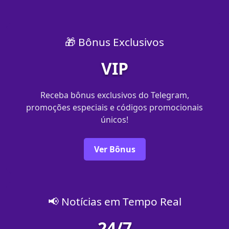
🎁 Bônus Exclusivos
VIP
Receba bônus exclusivos do Telegram,
promoções especiais e códigos promocionais
únicos!
Ver Bônus
📢 Notícias em Tempo Real
24/7