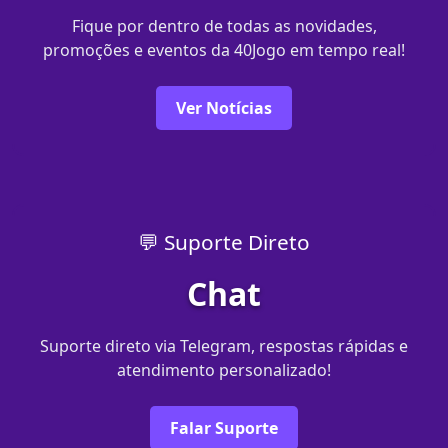
Fique por dentro de todas as novidades,
promoções e eventos da 40Jogo em tempo real!
Ver Notícias
💬 Suporte Direto
Chat
Suporte direto via Telegram, respostas rápidas e
atendimento personalizado!
Falar Suporte