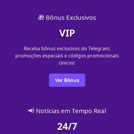
🎁 Bônus Exclusivos
VIP
Receba bônus exclusivos do Telegram,
promoções especiais e códigos promocionais
únicos!
Ver Bônus
📢 Notícias em Tempo Real
24/7