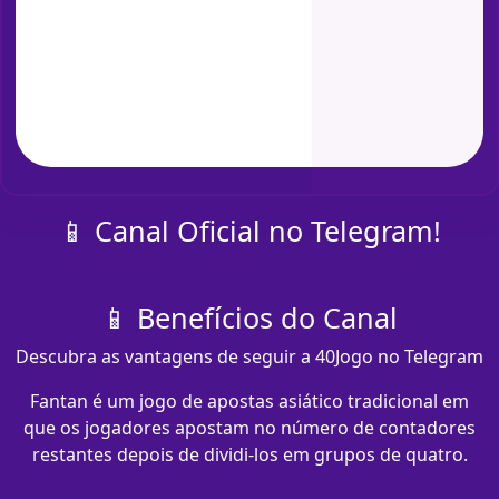
📱 Canal Oficial no Telegram!
📱 Benefícios do Canal
Descubra as vantagens de seguir a 40Jogo no Telegram
Fantan é um jogo de apostas asiático tradicional em
que os jogadores apostam no número de contadores
restantes depois de dividi-los em grupos de quatro.