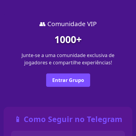
👥 Comunidade VIP
1000+
Junte-se a uma comunidade exclusiva de
jogadores e compartilhe experiências!
Entrar Grupo
📱 Como Seguir no Telegram