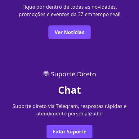
Fique por dentro de todas as novidades,
promoções e eventos da 3Z em tempo real!
Ver Notícias
💬 Suporte Direto
Chat
Suporte direto via Telegram, respostas rápidas e
atendimento personalizado!
Falar Suporte