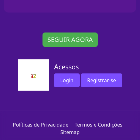
SEGUIR AGORA
Acessos
Login
Registrar-se
Políticas de Privacidade
Termos e Condições
Sitemap