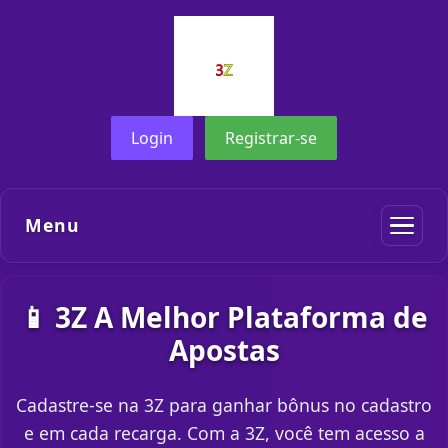
Login
Registrar-se
Menu
📱 3Z A Melhor Plataforma de
Apostas
Cadastre-se na 3Z para ganhar bônus no cadastro
e em cada recarga. Com a 3Z, você tem acesso a