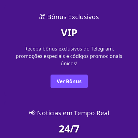
🎁 Bônus Exclusivos
VIP
Receba bônus exclusivos do Telegram,
promoções especiais e códigos promocionais
únicos!
Ver Bônus
📢 Notícias em Tempo Real
24/7