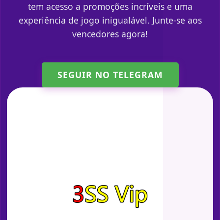
tem acesso a promoções incríveis e uma
experiência de jogo inigualável. Junte-se aos
vencedores agora!
SEGUIR NO TELEGRAM