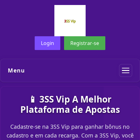
Login
Registrar-se
Menu
📱 3SS Vip A Melhor
Plataforma de Apostas
Cadastre-se na 3SS Vip para ganhar bônus no
cadastro e em cada recarga. Com a 3SS Vip, você