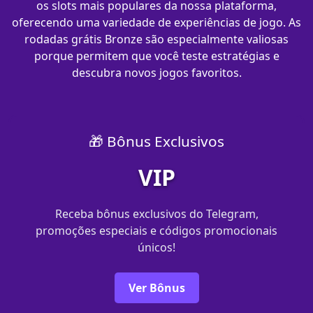
os slots mais populares da nossa plataforma,
oferecendo uma variedade de experiências de jogo. As
rodadas grátis Bronze são especialmente valiosas
porque permitem que você teste estratégias e
descubra novos jogos favoritos.
🎁 Bônus Exclusivos
VIP
Receba bônus exclusivos do Telegram,
promoções especiais e códigos promocionais
únicos!
Ver Bônus