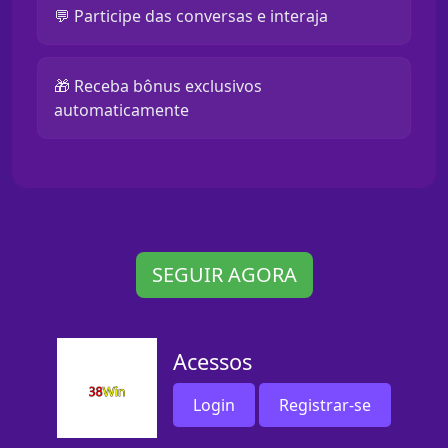
💬 Participe das conversas e interaja
🎁 Receba bônus exclusivos
automaticamente
SEGUIR AGORA
Acessos
Login
Registrar-se