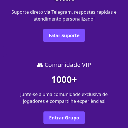
Suporte direto via Telegram, respostas rápidas e
atendimento personalizado!
Falar Suporte
👥 Comunidade VIP
1000+
Junte-se a uma comunidade exclusiva de
jogadores e compartilhe experiências!
Entrar Grupo