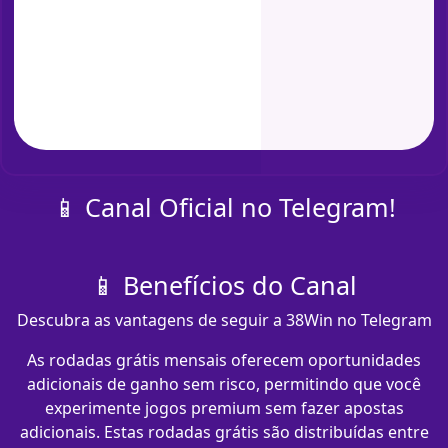
📱 Canal Oficial no Telegram!
📱 Benefícios do Canal
Descubra as vantagens de seguir a 38Win no Telegram
As rodadas grátis mensais oferecem oportunidades
adicionais de ganho sem risco, permitindo que você
experimente jogos premium sem fazer apostas
adicionais. Estas rodadas grátis são distribuídas entre