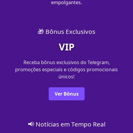
empolgantes.
🎁 Bônus Exclusivos
VIP
Receba bônus exclusivos do Telegram,
promoções especiais e códigos promocionais
únicos!
Ver Bônus
📢 Notícias em Tempo Real