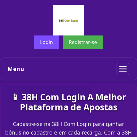
Login
Registrar-se
Menu
📱 38H Com Login A Melhor
Plataforma de Apostas
Cadastre-se na 38H Com Login para ganhar
bônus no cadastro e em cada recarga. Com a 38H