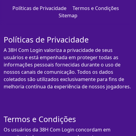
Políticas de Privacidade
Termos e Condições
Sitemap
Políticas de Privacidade
A 38H Com Login valoriza a privacidade de seus
usuários e está empenhada em proteger todas as
informações pessoais fornecidas durante o uso de
nossos canais de comunicação. Todos os dados
coletados são utilizados exclusivamente para fins de
melhoria contínua da experiência de nossos jogadores.
Termos e Condições
Os usuários da 38H Com Login concordam em