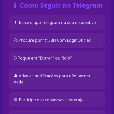
📱 Como Seguir no Telegram
📱 Baixe o app Telegram no seu dispositivo
🔍 Procure por "@38H Com LoginOficial"
👆 Toque em "Entrar" ou "Join"
🔔 Ative as notificações para não perder
nada
💬 Participe das conversas e interaja