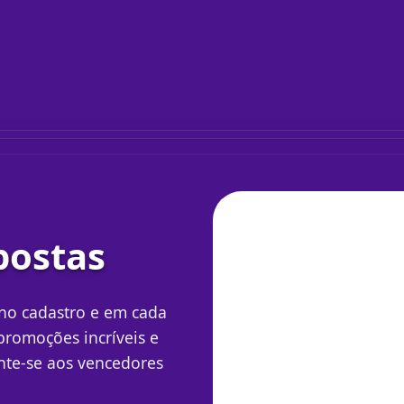
postas
no cadastro e em cada
promoções incríveis e
unte-se aos vencedores