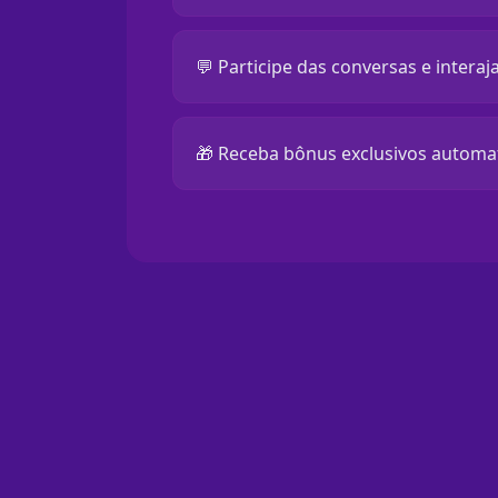
💬 Participe das conversas e interaj
🎁 Receba bônus exclusivos autom