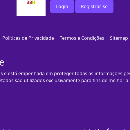
Login
Registrar-se
Políticas de Privacidade
Termos e Condições
Sitemap
de
ios e está empenhada em proteger todas as informações pe
tados são utilizados exclusivamente para fins de melhoria