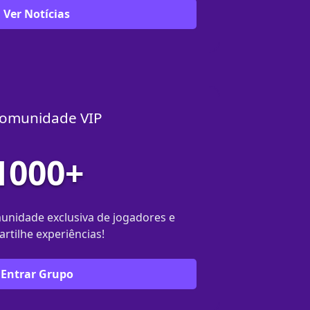
Ver Notícias
Comunidade VIP
1000+
unidade exclusiva de jogadores e
rtilhe experiências!
Entrar Grupo