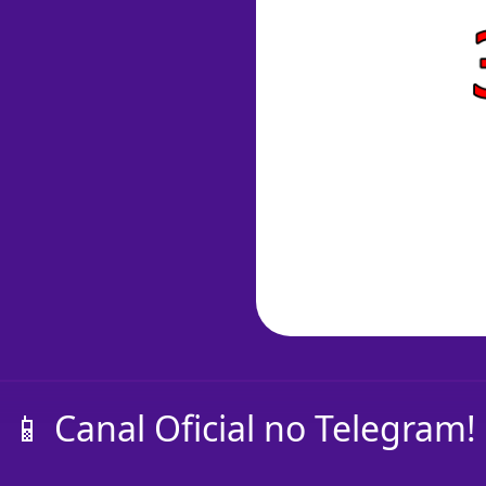
📱 Canal Oficial no Telegram!