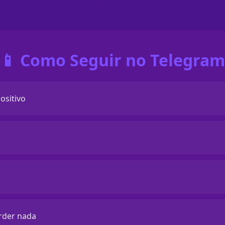
📱 Como Seguir no Telegram
ositivo
erder nada