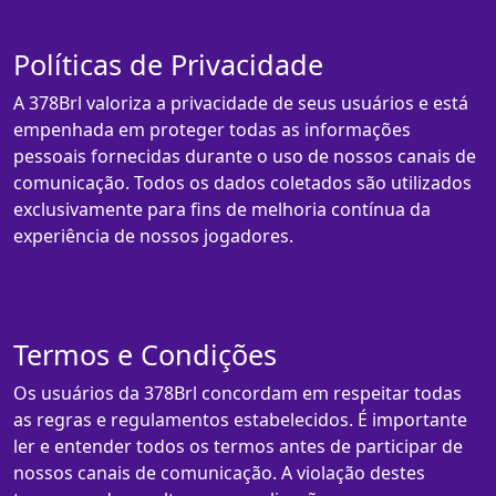
Políticas de Privacidade
A 378Brl valoriza a privacidade de seus usuários e está
empenhada em proteger todas as informações
pessoais fornecidas durante o uso de nossos canais de
comunicação. Todos os dados coletados são utilizados
exclusivamente para fins de melhoria contínua da
experiência de nossos jogadores.
Termos e Condições
Os usuários da 378Brl concordam em respeitar todas
as regras e regulamentos estabelecidos. É importante
ler e entender todos os termos antes de participar de
nossos canais de comunicação. A violação destes