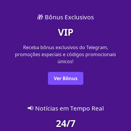
🎁 Bônus Exclusivos
VIP
Receba bônus exclusivos do Telegram,
promoções especiais e códigos promocionais
únicos!
Ver Bônus
📢 Notícias em Tempo Real
24/7