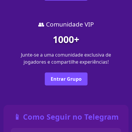
👥 Comunidade VIP
1000+
Junte-se a uma comunidade exclusiva de
jogadores e compartilhe experiências!
Entrar Grupo
📱 Como Seguir no Telegram