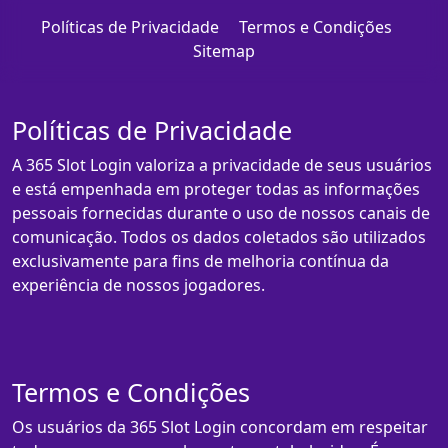
Políticas de Privacidade
Termos e Condições
Sitemap
Políticas de Privacidade
A 365 Slot Login valoriza a privacidade de seus usuários
e está empenhada em proteger todas as informações
pessoais fornecidas durante o uso de nossos canais de
comunicação. Todos os dados coletados são utilizados
exclusivamente para fins de melhoria contínua da
experiência de nossos jogadores.
Termos e Condições
Os usuários da 365 Slot Login concordam em respeitar