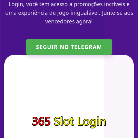
Login, você tem acesso a promoções incríveis e
uma experiência de jogo inigualável. Junte-se aos
vencedores agora!
SEGUIR NO TELEGRAM