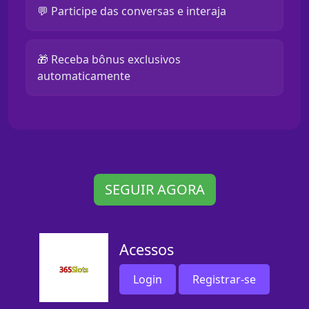
💬 Participe das conversas e interaja
🎁 Receba bônus exclusivos
automaticamente
SEGUIR AGORA
Acessos
Login
Registrar-se