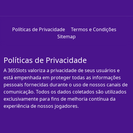
Políticas de Privacidade
Termos e Condições
Sitemap
Políticas de Privacidade
A 365Slots valoriza a privacidade de seus usuários e
está empenhada em proteger todas as informações
pessoais fornecidas durante o uso de nossos canais de
comunicação. Todos os dados coletados são utilizados
exclusivamente para fins de melhoria contínua da
experiência de nossos jogadores.