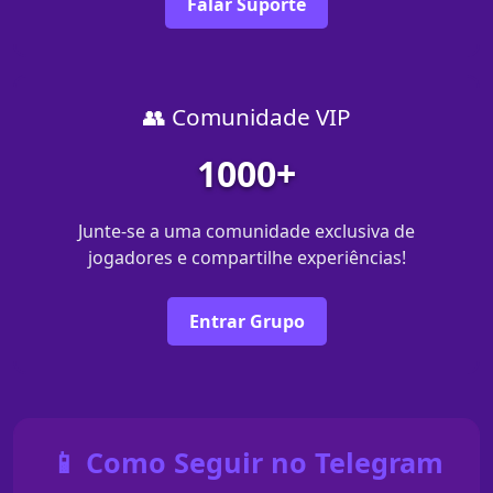
Falar Suporte
👥 Comunidade VIP
1000+
Junte-se a uma comunidade exclusiva de
jogadores e compartilhe experiências!
Entrar Grupo
📱 Como Seguir no Telegram