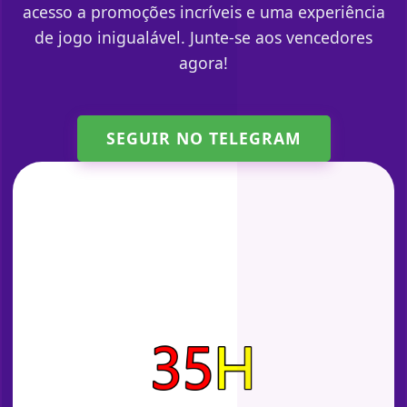
acesso a promoções incríveis e uma experiência
de jogo inigualável. Junte-se aos vencedores
agora!
SEGUIR NO TELEGRAM