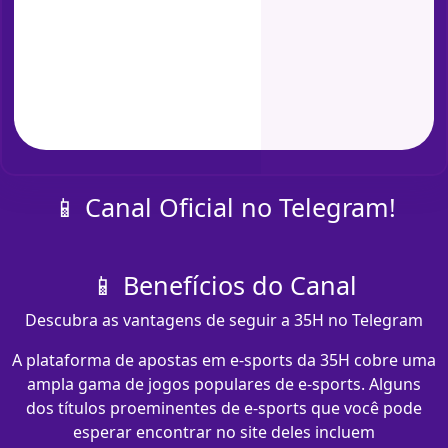
📱 Canal Oficial no Telegram!
📱 Benefícios do Canal
Descubra as vantagens de seguir a 35H no Telegram
A plataforma de apostas em e-sports da 35H cobre uma
ampla gama de jogos populares de e-sports. Alguns
dos títulos proeminentes de e-sports que você pode
esperar encontrar no site deles incluem