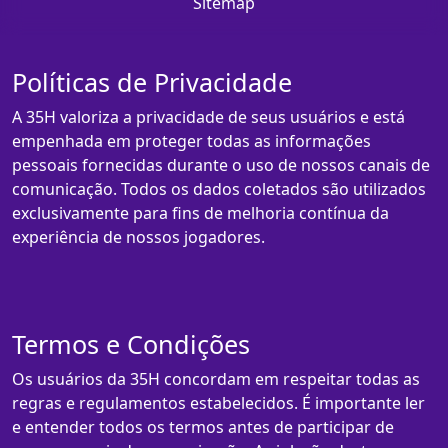
Sitemap
Políticas de Privacidade
A 35H valoriza a privacidade de seus usuários e está
empenhada em proteger todas as informações
pessoais fornecidas durante o uso de nossos canais de
comunicação. Todos os dados coletados são utilizados
exclusivamente para fins de melhoria contínua da
experiência de nossos jogadores.
Termos e Condições
Os usuários da 35H concordam em respeitar todas as
regras e regulamentos estabelecidos. É importante ler
e entender todos os termos antes de participar de