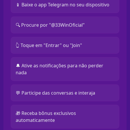
📱 Baixe o app Telegram no seu dispositivo
🔍 Procure por "@33WinOficial"
👆 Toque em "Entrar" ou "Join"
🔔 Ative as notificações para não perder
nada
💬 Participe das conversas e interaja
🎁 Receba bônus exclusivos
automaticamente