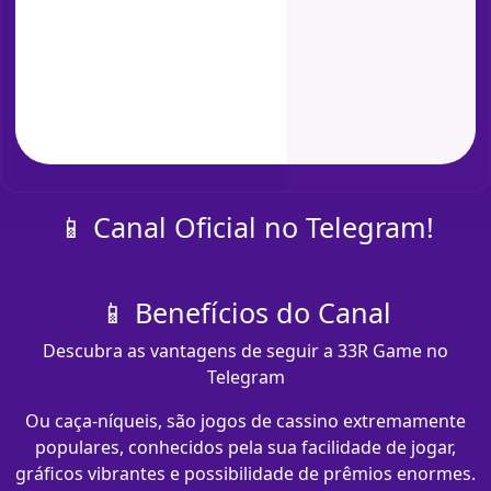
📱 Canal Oficial no Telegram!
📱 Benefícios do Canal
Descubra as vantagens de seguir a 33R Game no
Telegram
Ou caça-níqueis, são jogos de cassino extremamente
populares, conhecidos pela sua facilidade de jogar,
gráficos vibrantes e possibilidade de prêmios enormes.