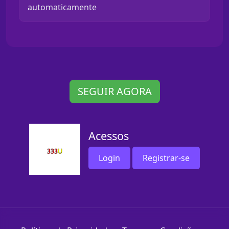
automaticamente
SEGUIR AGORA
Acessos
Login
Registrar-se