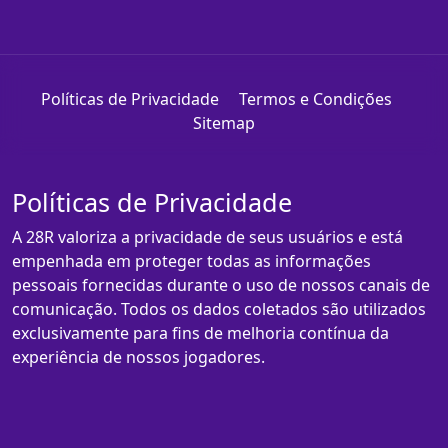
Políticas de Privacidade
Termos e Condições
Sitemap
Políticas de Privacidade
A 28R valoriza a privacidade de seus usuários e está
empenhada em proteger todas as informações
pessoais fornecidas durante o uso de nossos canais de
comunicação. Todos os dados coletados são utilizados
exclusivamente para fins de melhoria contínua da
experiência de nossos jogadores.