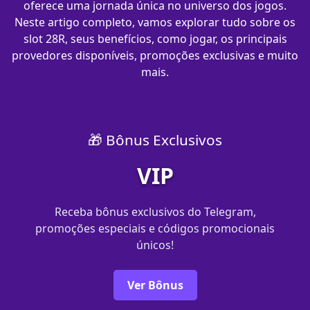
oferece uma jornada única no universo dos jogos.
Neste artigo completo, vamos explorar tudo sobre os
slot 28R, seus benefícios, como jogar, os principais
provedores disponíveis, promoções exclusivas e muito
mais.
🎁 Bônus Exclusivos
VIP
Receba bônus exclusivos do Telegram,
promoções especiais e códigos promocionais
únicos!
Ver Bônus