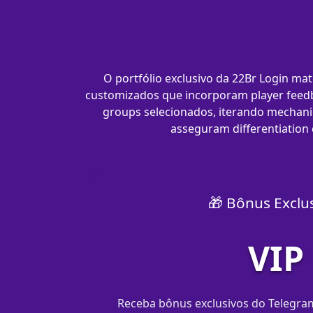
O portfólio exclusivo da 22Br Login mat
customizados que incorporam player feedb
groups selecionados, iterando mechani
asseguram differentiation 
🎁 Bônus Exclu
VIP
Receba bônus exclusivos do Telegra