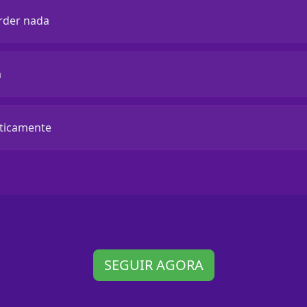
erder nada
a
aticamente
SEGUIR AGORA