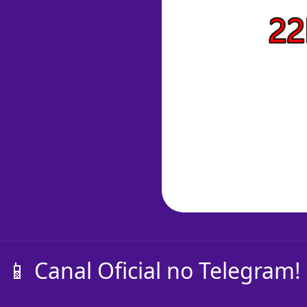
📱 Canal Oficial no Telegram!