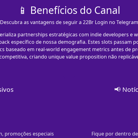
📱 Benefícios do Canal
Descubra as vantagens de seguir a 22Br Login no Telegra
erializa partnerships estratégicas com indie developers e wh
ack específico de nossa demografia. Estes slots passam po
cs baseado em real-world engagement metrics antes de pro
competitiva, criando unique value proposition não replicá
sivos
📢 Notí
m, promoções especiais
Fique por dentro d