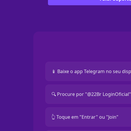
📱 Baixe o app Telegram no seu disp
🔍 Procure por "@22Br LoginOficial"
👆 Toque em "Entrar" ou "Join"