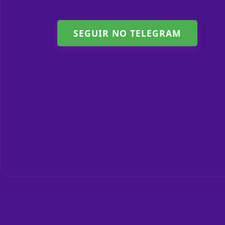
SEGUIR NO TELEGRAM