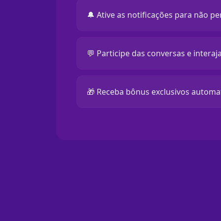
🔔 Ative as notificações para não p
💬 Participe das conversas e interaj
🎁 Receba bônus exclusivos autom