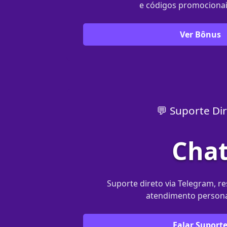
e códigos promocionai
Ver Bônus
💬 Suporte Di
Cha
Suporte direto via Telegram, r
atendimento persona
Falar Suport