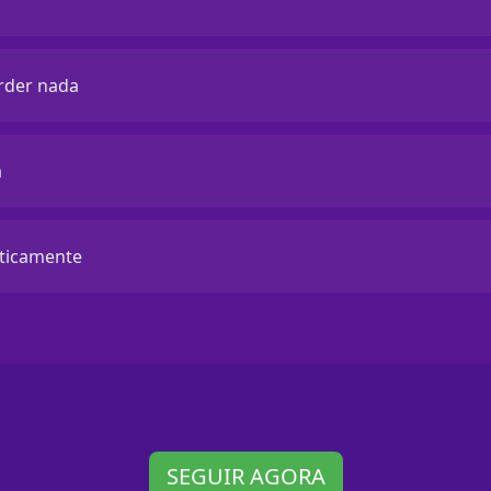
erder nada
a
aticamente
SEGUIR AGORA