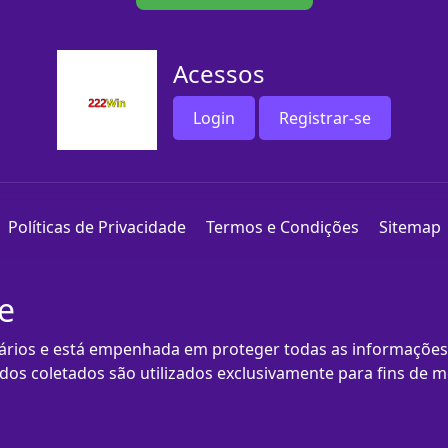
Acessos
Login
Registrar-se
Políticas de Privacidade
Termos e Condições
Sitemap
de
uários e está empenhada em proteger todas as informações
os coletados são utilizados exclusivamente para fins de m