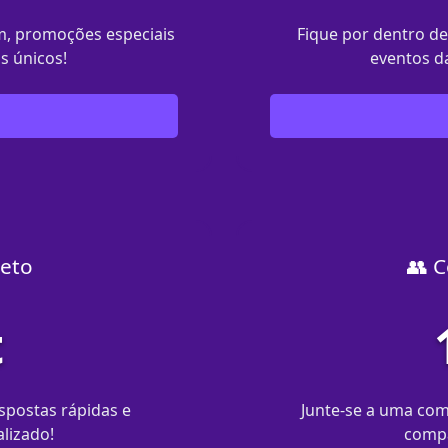
m, promoções especiais
Fique por dentro d
s únicos!
eventos d
reto
👥 
t
espostas rápidas e
Junte-se a uma com
lizado!
compa