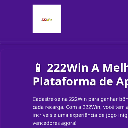
📱 222Win A Mel
Plataforma de A
Cadastre-se na 222Win para ganhar bôn
cada recarga. Com a 222Win, você tem 
incríveis e uma experiência de jogo inig
vencedores agora!