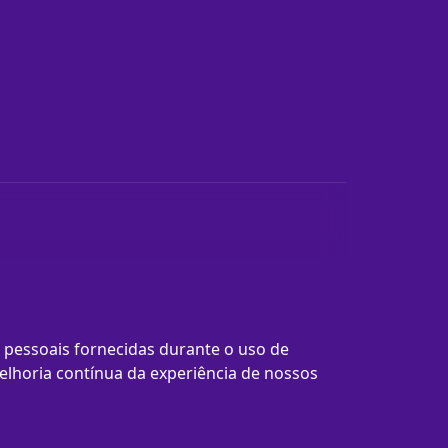
 pessoais fornecidas durante o uso de
elhoria contínua da experiência de nossos