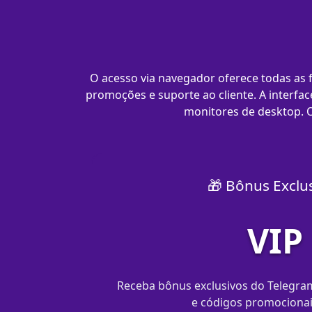
O acesso via navegador oferece todas as fu
promoções e suporte ao cliente. A interfa
monitores de desktop. O
🎁 Bônus Exclu
VIP
Receba bônus exclusivos do Telegra
e códigos promocionai