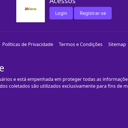
Acessos
Login
Registrar-se
Políticas de Privacidade
Termos e Condições
Sitemap
de
suários e está empenhada em proteger todas as informaçõe
os coletados são utilizados exclusivamente para fins de m