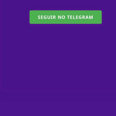
SEGUIR NO TELEGRAM