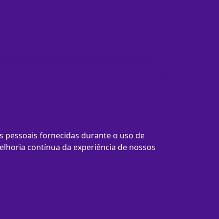
s pessoais fornecidas durante o uso de
elhoria contínua da experiência de nossos