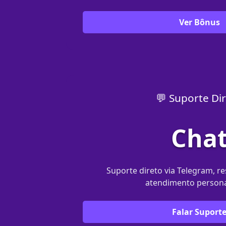
Ver Bônus
💬 Suporte Di
Cha
Suporte direto via Telegram, r
atendimento persona
Falar Suport