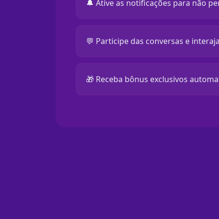
🔔 Ative as notificações para não p
💬 Participe das conversas e interaj
🎁 Receba bônus exclusivos autom