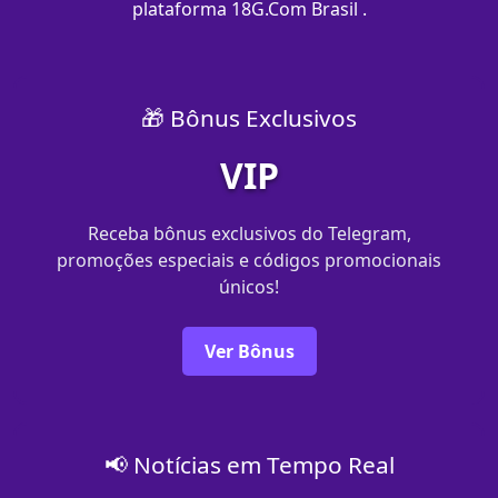
plataforma 18G.Com Brasil .
🎁 Bônus Exclusivos
VIP
Receba bônus exclusivos do Telegram,
promoções especiais e códigos promocionais
únicos!
Ver Bônus
📢 Notícias em Tempo Real