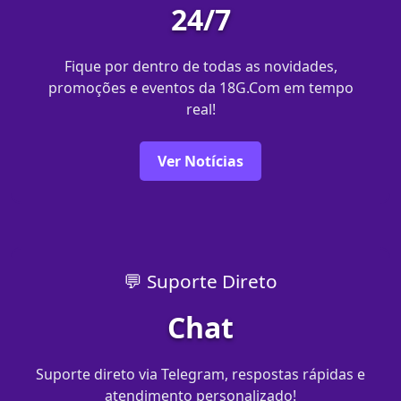
24/7
Fique por dentro de todas as novidades,
promoções e eventos da 18G.Com em tempo
real!
Ver Notícias
💬 Suporte Direto
Chat
Suporte direto via Telegram, respostas rápidas e
atendimento personalizado!