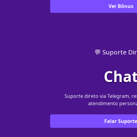
Ver Bônus
💬 Suporte Di
Cha
Suporte direto via Telegram, r
atendimento persona
Falar Suport