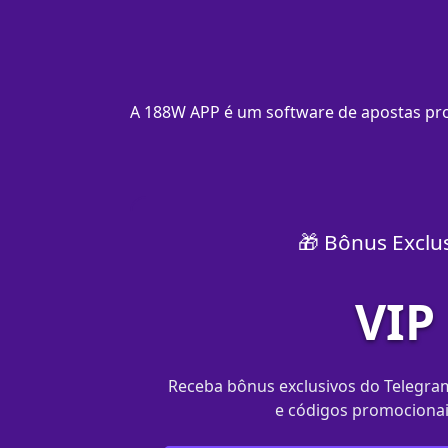
A 188W APP é um software de apostas profi
🎁 Bônus Exclu
VIP
Receba bônus exclusivos do Telegra
e códigos promocionai