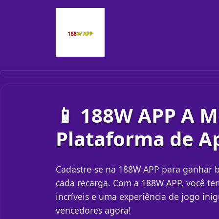
📱 188W APP A M
Plataforma de A
Cadastre-se na 188W APP para ganhar 
cada recarga. Com a 188W APP, você t
incríveis e uma experiência de jogo inig
vencedores agora!