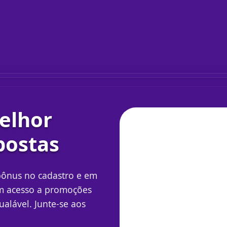
elhor
postas
bônus no cadastro e em
em acesso a promoções
ualável. Junte-se aos