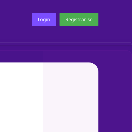
Login
Registrar-se