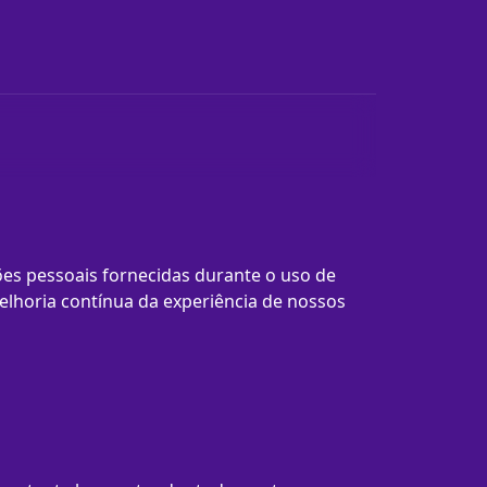
es pessoais fornecidas durante o uso de
elhoria contínua da experiência de nossos