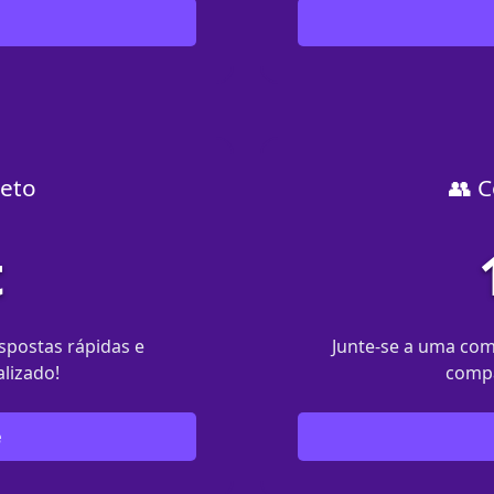
reto
👥 
t
espostas rápidas e
Junte-se a uma com
lizado!
compa
e