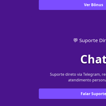
Ver Bônus
💬 Suporte Di
Cha
Suporte direto via Telegram, r
atendimento persona
Falar Suport