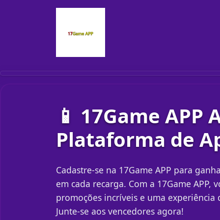
📱 17Game APP 
Plataforma de A
Cadastre-se na 17Game APP para ganha
em cada recarga. Com a 17Game APP, v
promoções incríveis e uma experiência d
Junte-se aos vencedores agora!