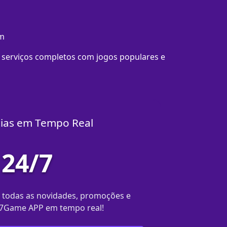
am
 serviços completos com jogos populares e
cias em Tempo Real
24/7
e todas as novidades, promoções e
17Game APP em tempo real!