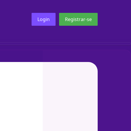
Login
Registrar-se