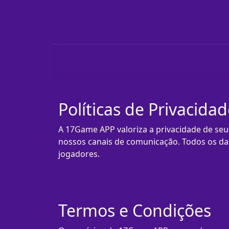
Políticas de Privacida
A 17Game APP valoriza a privacidade de se
nossos canais de comunicação. Todos os dad
jogadores.
Termos e Condições