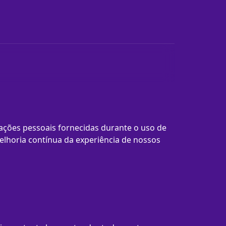
ações pessoais fornecidas durante o uso de
elhoria contínua da experiência de nossos