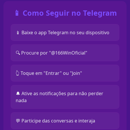
📱 Como Seguir no Telegram
📱 Baixe o app Telegram no seu dispositivo
🔍 Procure por "@166WinOficial"
👆 Toque em "Entrar" ou "Join"
🔔 Ative as notificações para não perder
nada
💬 Participe das conversas e interaja