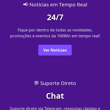
📢 Notícias em Tempo Real
24/7
Fique por dentro de todas as novidades,
promoções e eventos da 166Win em tempo real!
Ver Notícias
💬 Suporte Direto
Chat
Suporte direto via Telegram, respostas rápidas e