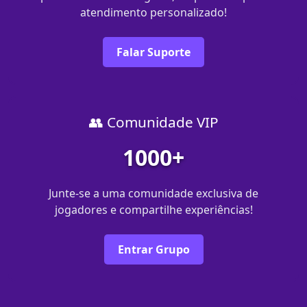
atendimento personalizado!
Falar Suporte
👥 Comunidade VIP
1000+
Junte-se a uma comunidade exclusiva de
jogadores e compartilhe experiências!
Entrar Grupo