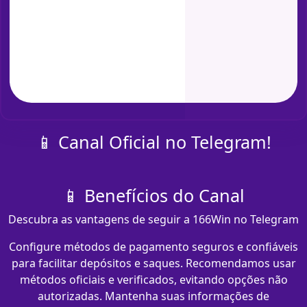
📱 Canal Oficial no Telegram!
📱 Benefícios do Canal
Descubra as vantagens de seguir a 166Win no Telegram
Configure métodos de pagamento seguros e confiáveis
para facilitar depósitos e saques. Recomendamos usar
métodos oficiais e verificados, evitando opções não
autorizadas. Mantenha suas informações de