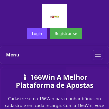
Login
Registrar-se
Menu
📱 166Win A Melhor
Plataforma de Apostas
Cadastre-se na 166Win para ganhar bônus no
cadastro e em cada recarga. Com a 166Win, você