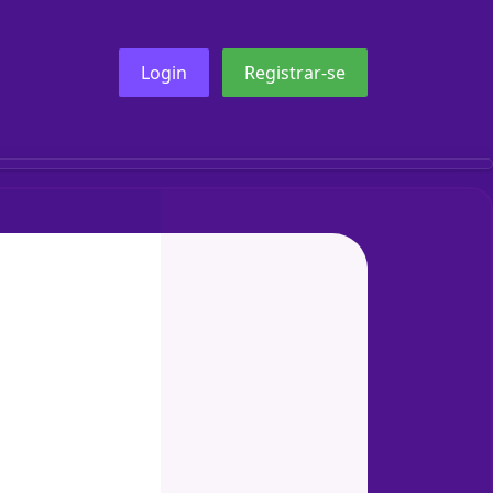
Login
Registrar-se