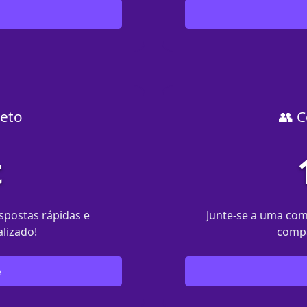
reto
👥 
t
espostas rápidas e
Junte-se a uma com
lizado!
compa
e