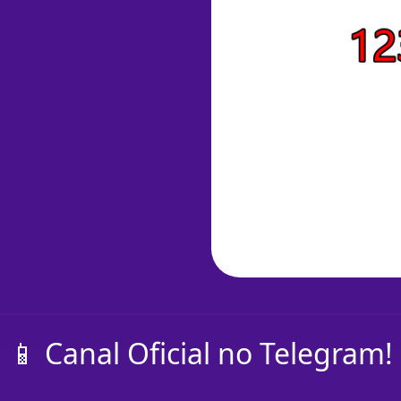
📱 Canal Oficial no Telegram!