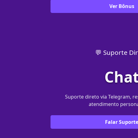
Ver Bônus
💬 Suporte Di
Cha
Suporte direto via Telegram, r
atendimento persona
Falar Suport