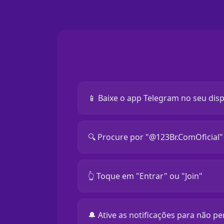
📱 Baixe o app Telegram no seu disp
🔍 Procure por "@123Br.ComOficial"
👆 Toque em "Entrar" ou "Join"
🔔 Ative as notificações para não p