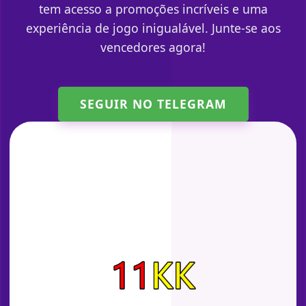
tem acesso a promoções incríveis e uma
experiência de jogo inigualável. Junte-se aos
vencedores agora!
SEGUIR NO TELEGRAM