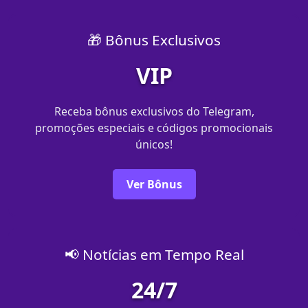
🎁 Bônus Exclusivos
VIP
Receba bônus exclusivos do Telegram,
promoções especiais e códigos promocionais
únicos!
Ver Bônus
📢 Notícias em Tempo Real
24/7