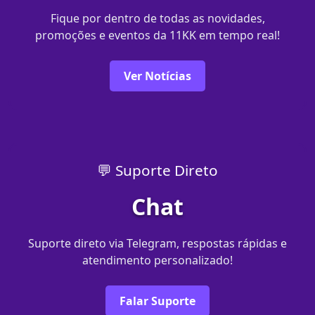
Fique por dentro de todas as novidades,
promoções e eventos da 11KK em tempo real!
Ver Notícias
💬 Suporte Direto
Chat
Suporte direto via Telegram, respostas rápidas e
atendimento personalizado!
Falar Suporte