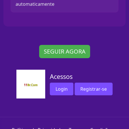
automaticamente
SEGUIR AGORA
Acessos
Login
Registrar-se