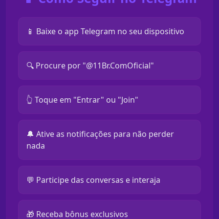
📱 Baixe o app Telegram no seu dispositivo
🔍 Procure por "@11Br.ComOficial"
👆 Toque em "Entrar" ou "Join"
🔔 Ative as notificações para não perder
nada
💬 Participe das conversas e interaja
🎁 Receba bônus exclusivos