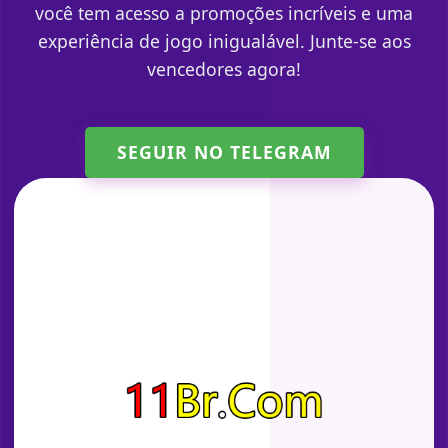
você tem acesso a promoções incríveis e uma
experiência de jogo inigualável. Junte-se aos
vencedores agora!
SEGUIR NO TELEGRAM