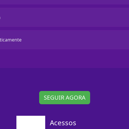
a
aticamente
SEGUIR AGORA
Acessos