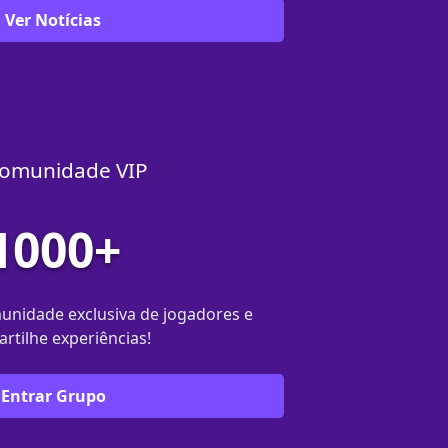
Ver Notícias
Comunidade VIP
1000+
unidade exclusiva de jogadores e
rtilhe experiências!
Entrar Grupo