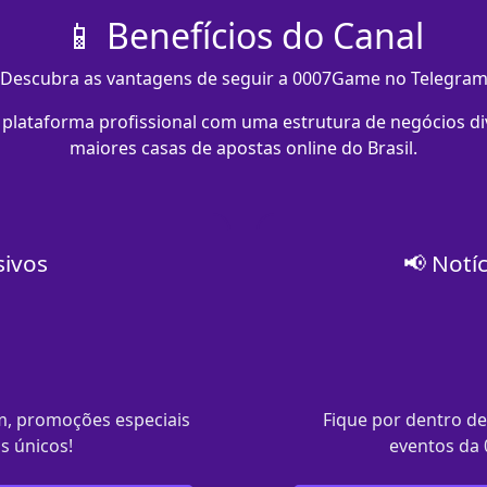
📱 Benefícios do Canal
Descubra as vantagens de seguir a 0007Game no Telegra
lataforma profissional com uma estrutura de negócios div
maiores casas de apostas online do Brasil.
sivos
📢 Notí
m, promoções especiais
Fique por dentro d
s únicos!
eventos da