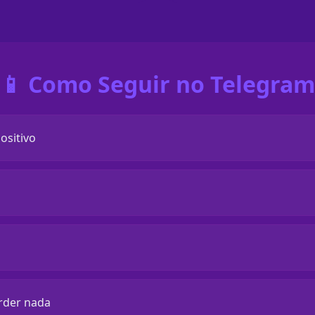
📱 Como Seguir no Telegram
ositivo
erder nada