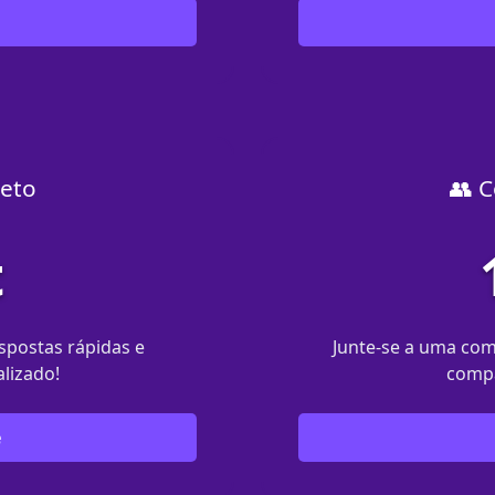
reto
👥 
t
espostas rápidas e
Junte-se a uma com
lizado!
compa
e